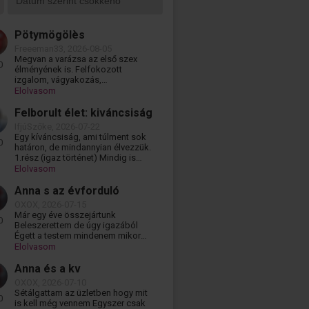
Pötymögölès
Freeeman33, 2026-08-05
Megvan a varázsa az első szex
0
élményének is. Felfokozott
izgalom, vágyakozás,
kíváncsiság. És persze mindig a
Elolvasom
legjobbra a tökéletes...
Felborult élet: kiváncsiság
IfjúSzőke, 2026-07-22
Egy kíváncsiság, ami túlment sok
0
határon, de mindannyian élvezzük.
1.rész (igaz történet) Mindig is
kíváncsi voltam. Milyen lenne ez...
Elolvasom
Anna s az évforduló
OXOX, 2026-07-15
Már egy éve összejártunk
0
Beleszerettem de úgy igazából
Égett a testem mindenem mikor
vele voltam ez nem csak pillangók
Elolvasom
a pocakomban...
Anna és a kv
OXOX, 2026-07-10
Sétálgattam az üzletben hogy mit
0
is kell még vennem Egyszer csak