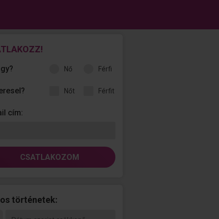
TLAKOZZ!
agy?
nő
férfi
keresel?
nőt
férfit
il cím:
CSATLAKOZOM
os történetek: