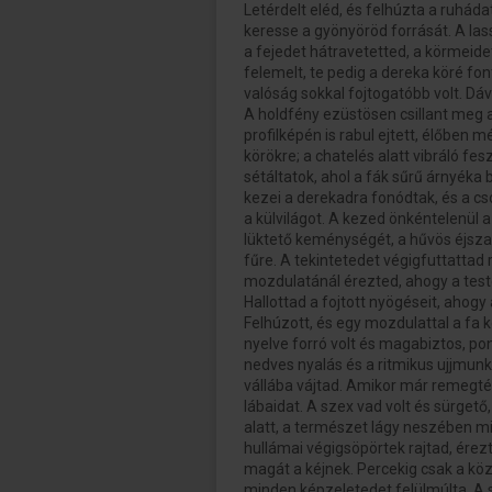
Letérdelt eléd, és felhúzta a ruháda
keresse a gyönyöröd forrását. A las
a fejedet hátravetetted, a körmeide
felemelt, te pedig a dereka köré fo
valóság sokkal fojtogatóbb volt. Dáv
A holdfény ezüstösen csillant meg a
profilképén is rabul ejtett, élőben
körökre; a chatelés alatt vibráló fes
sétáltatok, ahol a fák sűrű árnyéka 
kezei a derekadra fonódtak, és a cs
a külvilágot. A kezed önkéntelenül 
lüktető keménységét, a hűvös éjszak
fűre. A tekintetedet végigfuttattad 
mozdulatánál érezted, ahogy a teste
Hallottad a fojtott nyögéseit, ahogy
Felhúzott, és egy mozdulattal a fa k
nyelve forró volt és magabiztos, pon
nedves nyalás és a ritmikus ujjmunk
vállába vájtad. Amikor már remegtél
lábaidat. A szex vad volt és sürget
alatt, a természet lágy neszében m
hullámai végigsöpörtek rajtad, érezte
magát a kéjnek. Percekig csak a kö
minden képzeletedet felülmúlta. A 