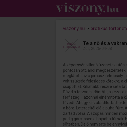
viszony.hu
>
erotikus történet
Te a nő és a vakran
Zoli, 2026-04-08
A képernyőn villanó üzenetek után a 
pontosan ott, ahol megbeszéltétek. 
meglátott, az a pimasz félmosoly, 
volt szükség felesleges körökre; a c
csapott át. Kihaltabb részre sétálta
Dávid a törzsnek döntött, a kezei a 
férfiszag – azonnal elnémította a k
tévedt. Ahogy kiszabadítottad lükt
a bőre. Letérdeltél elé a puha fűre. 
zártad volna. A szopás minden mozd
pedig görcsösen a hajadba túrnak. H
sötétben. De ő nem érte be ennyivel.