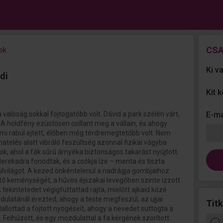
ek
CSA
Ki v
di
Kit 
valóság sokkal fojtogatóbb volt. Dávid a park szélén várt,
E-ma
A holdfény ezüstösen csillant meg a vállain, és ahogy
ami rabul ejtett, élőben még térdremegtetőbb volt. Nem
hatelés alatt vibráló feszültség azonnal fizikai vágyba
tok, ahol a fák sűrű árnyéka biztonságos takarást nyújtott.
derekadra fonódtak, és a csókja íze – menta és tiszta
ülvilágot. A kezed önkéntelenül a nadrágja gombjaihoz
ető keménységét, a hűvös éjszakai levegőben szinte izzott
A tekintetedet végigfuttattad rajta, mielőtt ajkaid közé
ulatánál érezted, ahogy a teste megfeszül, az ujjai
Titk
allottad a fojtott nyögéseit, ahogy a nevedet suttogta a
 Felhúzott, és egy mozdulattal a fa kérgének szorított.