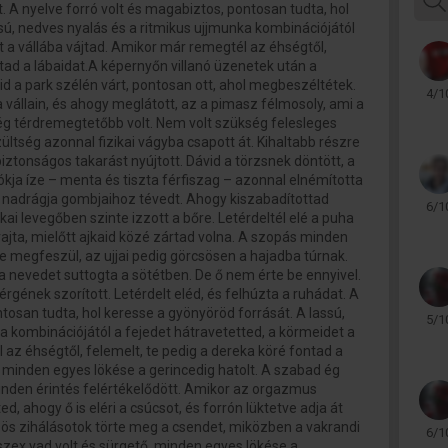
t. A nyelve forró volt és magabiztos, pontosan tudta, hol
sú, nedves nyalás és a ritmikus ujjmunka kombinációjától
t a vállába vájtad. Amikor már remegtél az éhségtől,
ntad a lábaidat.A képernyőn villanó üzenetek után a
id a park szélén várt, pontosan ott, ahol megbeszéltétek.
4/1
 vállain, és ahogy meglátott, az a pimasz félmosoly, ami a
 még térdremegtetőbb volt. Nem volt szükség felesleges
zültség azonnal fizikai vágyba csapott át. Kihaltabb részre
biztonságos takarást nyújtott. Dávid a törzsnek döntött, a
ókja íze – menta és tiszta férfiszag – azonnal elnémította
a nadrágja gombjaihoz tévedt. Ahogy kiszabadítottad
6/1
ai levegőben szinte izzott a bőre. Letérdeltél elé a puha
rajta, mielőtt ajkaid közé zártad volna. A szopás minden
 megfeszül, az ujjai pedig görcsösen a hajadba túrnak.
 a nevedet suttogta a sötétben. De ő nem érte be ennyivel.
érgének szorított. Letérdelt eléd, és felhúzta a ruhádat. A
tosan tudta, hol keresse a gyönyöröd forrását. A lassú,
5/1
a kombinációjától a fejedet hátravetetted, a körmeidet a
 az éhségtől, felemelt, te pedig a dereka köré fontad a
ő, minden egyes lökése a gerincedig hatolt. A szabad ég
inden érintés felértékelődött. Amikor az orgazmus
d, ahogy ő is eléri a csúcsot, és forrón lüktetve adja át
zös zihálásotok törte meg a csendet, miközben a vakrandi
6/1
szex vad volt és sürgető, minden egyes lökése a