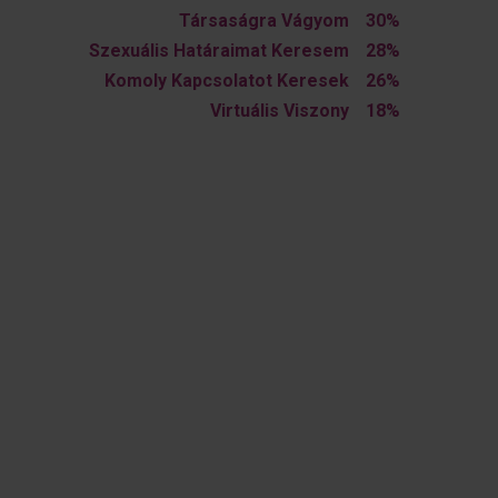
Társaságra Vágyom
30%
Szexuális Határaimat Keresem
28%
Komoly Kapcsolatot Keresek
26%
Virtuális Viszony
18%