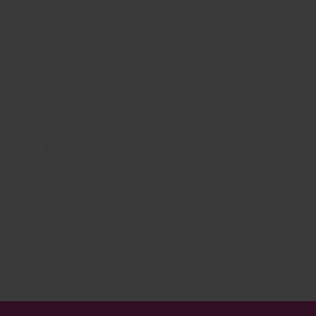
Miért a Viszony.hu?
Magyarország első párkapcsolatban élőknek
szánt diszkrét szerető keresője, a Viszony.hu
különlegessége, hogy
párkapcsolati
háttérrel rendelkező
felek létesítenek az
oldal segítségével
titkos viszonyt
.
Mindkét fél vigyáz a másikra, hogy a titok
valóban titok is maradjon, az oldal pedig
ehhez biztosít anonim és diszkrét felületet.