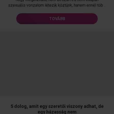
szexuális vonzalom létezik köztünk, hanem ennél több.
Mikor éri meg nős férfival viszonyt kezdeni? részletei...
TOVÁBB
5 dolog, amit egy szeretői viszony adhat, de
egy házasság nem