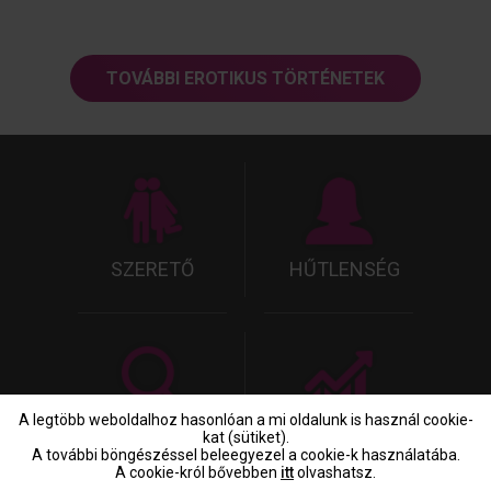
nincs is értelme, különben nem is
mennék bele. De kétségkívül benne
van a tapogatózás, a felfedezés. A
TOVÁBBI EROTIKUS TÖRTÉNETEK
SZERETŐ
HŰTLENSÉG
A legtöbb weboldalhoz hasonlóan a mi oldalunk is használ cookie-
SZERETŐ
HŰTLENSÉG
kat (sütiket).
A további böngészéssel beleegyezel a cookie-k használatába.
KERESŐ
INDEX
A cookie-król bővebben
itt
olvashatsz.