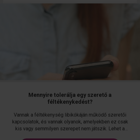
Mennyire tolerálja egy szerető a
féltékenykedést?
Vannak a féltékenység libikókáján működő szeretői
kapcsolatok, és vannak olyanok, amelyekben ez csak
kis vagy semmilyen szerepet nem játszik. Lehet a
féltékenység elvárás, de lehet teljesen tűrhetetlen is.