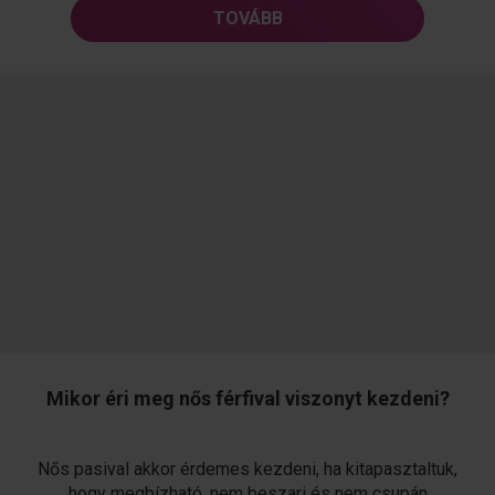
Mennyire tolerálja egy szerető a féltékenykedést?
TOVÁBB
részletei...
Mikor éri meg nős férfival viszonyt kezdeni?
Nős pasival akkor érdemes kezdeni, ha kitapasztaltuk,
hogy megbízható, nem beszari és nem csupán