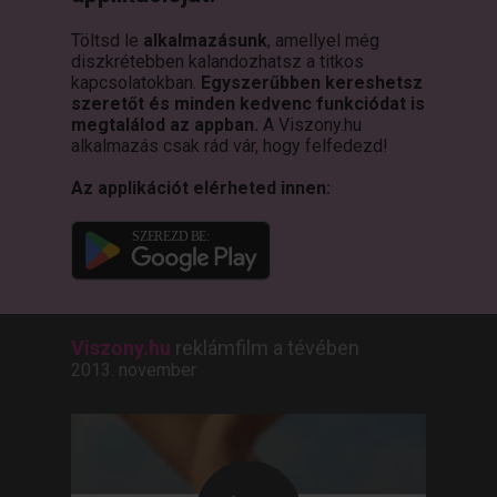
Töltsd le
alkalmazásunk
, amellyel még
diszkrétebben kalandozhatsz a titkos
kapcsolatokban.
Egyszerűbben kereshetsz
szeretőt és minden kedvenc funkciódat is
megtalálod az appban.
A Viszony.hu
alkalmazás csak rád vár, hogy felfedezd!
Az applikációt elérheted innen:
Viszony.hu
reklámfilm a tévében
2013. november