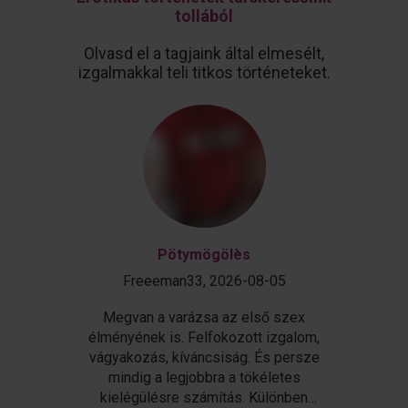
tollából
Olvasd el a tagjaink által elmesélt,
izgalmakkal teli titkos történeteket.
Pötymögölès
Freeeman33, 2026-08-05
Megvan a varázsa az első szex
Eg
élményének is. Felfokozott izgalom,
hat
vágyakozás, kíváncsiság. És persze
1
mindig a legjobbra a tökéletes
kí
kielégülésre számítás. Különben
meg