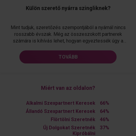
Külön szerető nyárra szingliknek?
Mint tudjuk, szeretőzés szempontjából a nyárnál nincs
rosszabb évszak. Még az összeszokott partnerek
számára is kihívás lehet, hogyan egyeztessék úgy a
nyaralásaikat, hogy ne pont váltsák egymást: mire az
egyik visszajön, a másik pont elutazik… Külön szerető
TOVÁBB
nyárra szingliknek? részletei...
Miért van az oldalon?
Alkalmi Szexpartnert Keresek
66%
Állandó Szexpartnert Keresek
64%
Flörtölni Szeretnék
46%
Új Dolgokat Szeretnék
37%
Kipróbálni