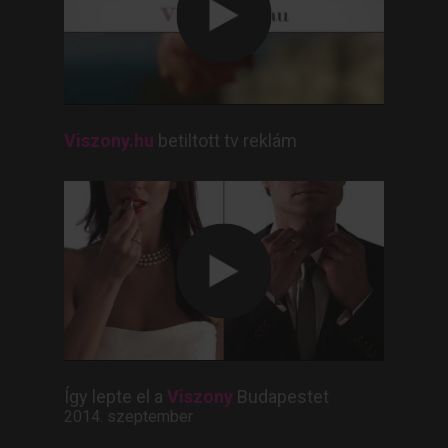
Viszony.hu
betiltott tv reklám
Így lepte el a
Viszony
Budapestet
2014. szeptember