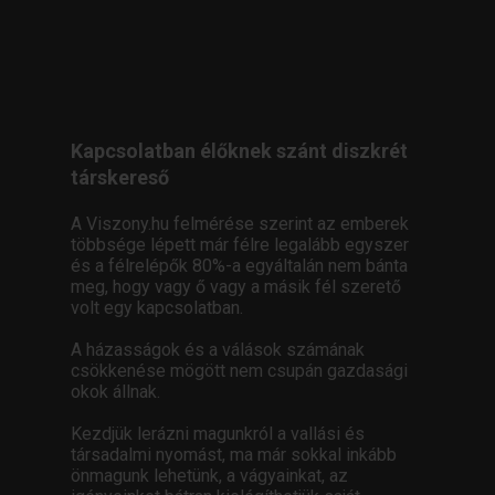
Kapcsolatban élőknek szánt diszkrét
társkereső
A Viszony.hu felmérése szerint az emberek
többsége lépett már félre legalább egyszer
és a félrelépők 80%-a egyáltalán nem bánta
meg, hogy vagy ő vagy a másik fél szerető
volt egy kapcsolatban.
A házasságok és a válások számának
csökkenése mögött nem csupán gazdasági
okok állnak.
Kezdjük lerázni magunkról a vallási és
társadalmi nyomást, ma már sokkal inkább
önmagunk lehetünk, a vágyainkat, az