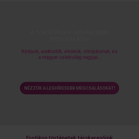
A TÖRTÉNELEM LEGHÍRESEBB
MEGCSALÁSAI
Királyok, uralkodók, elnökök, olimpikonok, és
a magyar celebvilág nagyjai...
NÉZZÜK A LEGHÍRESEBB MEGCSALÁSOKAT!
Erotikus történetek társkeresőink