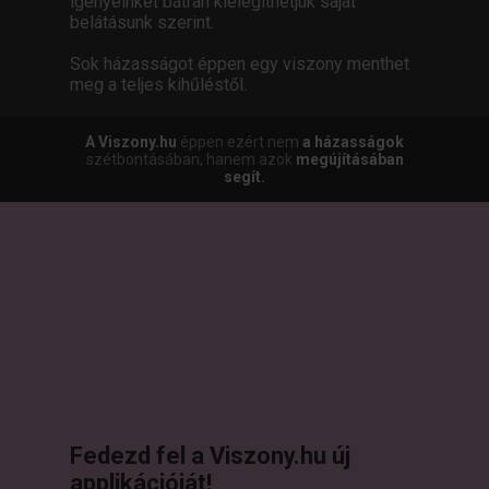
igényeinket bátran kielégíthetjük saját
belátásunk szerint.
Sok házasságot éppen egy viszony menthet
meg a teljes kihűléstől.
A Viszony.hu
éppen ezért nem
a házasságok
szétbontásában, hanem azok
megújításában
segít.
Fedezd fel a Viszony.hu új
applikációját!