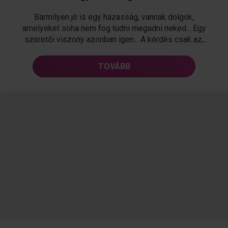
Bármilyen jó is egy házasság, vannak dolgok,
amelyeket soha nem fog tudni megadni neked... Egy
szeretői viszony azonban igen... A kérdés csak az,
hogy vágysz-e mindezekre. 5 dolog, amit egy szeretői
viszony adhat, de egy házasság nem részletei...
TOVÁBB