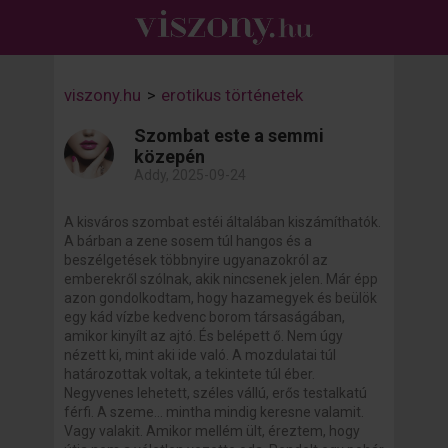
viszony.hu
>
erotikus történetek
Szombat este a semmi
közepén
Addy, 2025-09-24
A kisváros szombat estéi általában kiszámíthatók.
A bárban a zene sosem túl hangos és a
beszélgetések többnyire ugyanazokról az
emberekről szólnak, akik nincsenek jelen. Már épp
azon gondolkodtam, hogy hazamegyek és beülök
egy kád vízbe kedvenc borom társaságában,
amikor kinyílt az ajtó. És belépett ő. Nem úgy
nézett ki, mint aki ide való. A mozdulatai túl
határozottak voltak, a tekintete túl éber.
Negyvenes lehetett, széles vállú, erős testalkatú
férfi. A szeme... mintha mindig keresne valamit.
Vagy valakit. Amikor mellém ült, éreztem, hogy