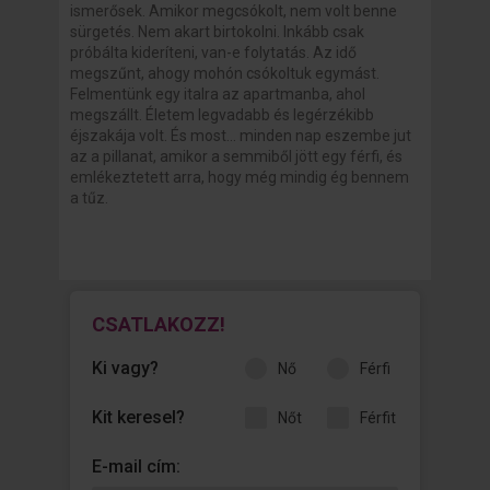
ismerősek. Amikor megcsókolt, nem volt benne
sürgetés. Nem akart birtokolni. Inkább csak
próbálta kideríteni, van-e folytatás. Az idő
megszűnt, ahogy mohón csókoltuk egymást.
Felmentünk egy italra az apartmanba, ahol
megszállt. Életem legvadabb és legérzékibb
éjszakája volt. És most... minden nap eszembe jut
az a pillanat, amikor a semmiből jött egy férfi, és
emlékeztetett arra, hogy még mindig ég bennem
a tűz.
CSATLAKOZZ!
Ki vagy?
nő
férfi
Kit keresel?
nőt
férfit
E-mail cím: