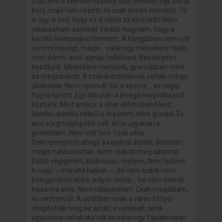
útja nem a véletlen vezette oda. Rendelt egy pohár
bort, majd rám nézett, és csak ennyit mondott: Te
is úgy érzed, hogy ez a város túl kicsi lett? Nem
válaszoltam azonnal. Inkább hagytam, hogy a
kérdés leülepedjen bennem. A hangjában nem volt
semmi hízelgő, mégis... valahogy mélyebbre talált,
mint bármi, amit aznap hallottam. Beszélgetni
kezdtünk. Mélyebbre mentünk, gyorsabban, mint
az megszokott. A szavai erőteljesek voltak, mégis
játékosak. Nem nyomult. De a szeme... az végig
fogva tartott. Egy idő után a levegő megváltozott
köztünk. Mint amikor a vihar előtti csend lesz.
Minden érintés nélkül is éreztem, mire gondol. És
ami a legmeglepőbb volt: én is ugyanarra
gondoltam. Nem volt terv. Csak séta.
Beleremegtem ahogy a karjával átölelt, finoman,
mégis határozottan. Nem csókolt meg azonnal.
Előbb végigmért, kíváncsian, mélyen. Nem tudom,
ki vagy – mondta halkan –, de nem tudok nem
belegondolni abba, milyen lenne... ha nem sietnél
haza ma este. Nem válaszoltam. Csak megálltam,
és néztem őt. A sötétben csak a város fényei
világították meg az arcát, a vonásait, amik
egyszerre voltak durvák és valahogy fájdalmasan