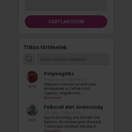
CSATLAKOZOM
Titkos történetek:
Pötymögölès
Freeeman33, 2026-08-05
Megvan a varázsa az első szex
5/10
élményének is. Felfokozott
izgalom, vágyakozás,
kíváncsiság. És persze mindig a
Elolvasom
legjobbra a tökéletes...
Felborult élet: kiváncsiság
IfjúSzőke, 2026-07-22
Egy kíváncsiság, ami túlment sok
6/10
határon, de mindannyian élvezzük.
1.rész (igaz történet) Mindig is
kíváncsi voltam. Milyen lenne ez...
Elolvasom