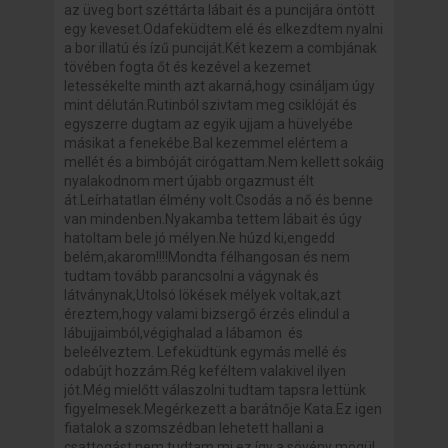
az üveg bort széttárta lábait és a puncijára öntött
egy keveset.Odafeküdtem elé és elkezdtem nyalni
a bor illatú és ízű punciját.Két kezem a combjának
tövében fogta őt és kezével a kezemet
letessékelte minth azt akarná,hogy csináljam úgy
mint délután.Rutinból szivtam meg csiklóját és
egyszerre dugtam az egyik ujjam a hüvelyébe
másikat a fenekébe.Bal kezemmel elértem a
mellét és a bimbóját cirógattam.Nem kellett sokáig
nyalakodnom mert újabb orgazmust élt
át.Leírhatatlan élmény volt.Csodás a nő és benne
van mindenben.Nyakamba tettem lábait és úgy
hatoltam bele jó mélyen.Ne húzd ki,engedd
belém,akarom!!!!Mondta félhangosan és nem
tudtam tovább parancsolni a vágynak és
látványnak,Utolsó lökések mélyek voltak,azt
éreztem,hogy valami bizsergő érzés elindul a
lábujjaimból,végighalad a lábamon és
beleélveztem. Lefeküdtünk egymás mellé és
odabújt hozzám.Rég keféltem valakivel ilyen
jót.Még mielőtt válaszolni tudtam tapsra lettünk
figyelmesek.Megérkezett a barátnője Kata.Ez igen
fiatalok a szomszédban lehetett hallani a
csattogást,nem tudtam mi ez így a sövény mögül