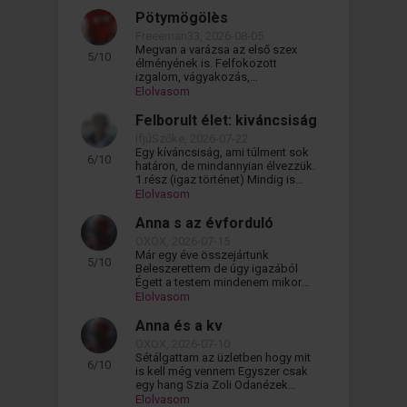
Pötymögölès
Freeeman33, 2026-08-05
Megvan a varázsa az első szex
5/10
élményének is. Felfokozott
izgalom, vágyakozás,
kíváncsiság. És persze mindig a
Elolvasom
legjobbra a tökéletes...
Felborult élet: kiváncsiság
IfjúSzőke, 2026-07-22
Egy kíváncsiság, ami túlment sok
6/10
határon, de mindannyian élvezzük.
1.rész (igaz történet) Mindig is
kíváncsi voltam. Milyen lenne ez...
Elolvasom
Anna s az évforduló
OXOX, 2026-07-15
Már egy éve összejártunk
5/10
Beleszerettem de úgy igazából
Égett a testem mindenem mikor
vele voltam ez nem csak pillangók
Elolvasom
a pocakomban...
Anna és a kv
OXOX, 2026-07-10
Sétálgattam az üzletben hogy mit
6/10
is kell még vennem Egyszer csak
egy hang Szia Zoli Odanézek
Anna volt aki 5 éve nyugdíjba ment
Elolvasom