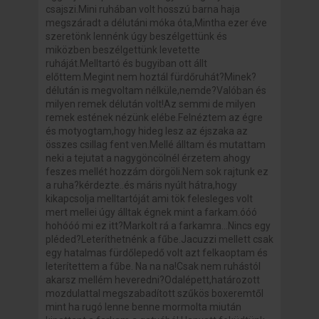
csajszi.Mini ruhában volt hosszú barna haja
megszáradt a délutáni móka óta,Mintha ezer éve
szeretönk lennénk úgy beszélgettünk és
miközben beszélgettünk levetette
ruháját.Melltartó és bugyiban ott állt
előttem.Megint nem hoztál fürdőruhát?Minek?
délután is megvoltam nélküle,nemde?Valóban és
milyen remek délután volt!Az semmi de milyen
remek estének nézünk elébe.Felnéztem az égre
és motyogtam,hogy hideg lesz az éjszaka az
összes csillag fent ven.Mellé álltam és mutattam
neki a tejutat a nagygöncölnél érzetem ahogy
feszes mellét hozzám dörgöli.Nem sok rajtunk ez
a ruha?kérdezte..és máris nyúlt hátra,hogy
kikapcsolja melltartóját ami tök felesleges volt
mert mellei úgy álltak égnek mint a farkam.óóó
hohóóó mi ez itt?Markolt rá a farkamra...Nincs egy
pléded?Leteríthetnénk a fűbe.Jacuzzi mellett csak
egy hatalmas fürdőlepedő volt azt felkaoptam és
leterítettem a fűbe. Na na na!Csak nem ruhástól
akarsz mellém heveredni?Odalépett,határozott
mozdulattal megszabadított szűkös boxeremtől
mint ha rugó lenne benne mormolta miután