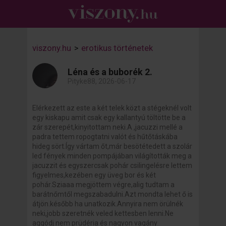
viszony.hu
>
erotikus történetek
Léna és a buborék 2.
Pityke88, 2026-06-17
Elérkezett az este a két telek közt a stégeknél volt
egy kiskapu amit csak egy kallantyú töltötte be a
zár szerepét,kinyitottam neki.A ,jacuzzi mellé a
padra tettem ropogtatni valót és hűtőtáskába
hideg sört.Így vártam őt,már besötétedett a szolár
led fények minden pompájában világították meg a
jacuzzit és egyszercsak pohár csilingelésre lettem
figyelmes,kezében egy üveg bor és két
pohár.Sziaaa megjöttem végre,alig tudtam a
barátnőmtől megszabadulni.Azt mondta lehet ő is
átjön.később ha unatkozik.Annyira nem örülnék
neki,jobb szeretnék veled kettesben lenni.Ne
aggódj nem prüdéria és nagyon vagány