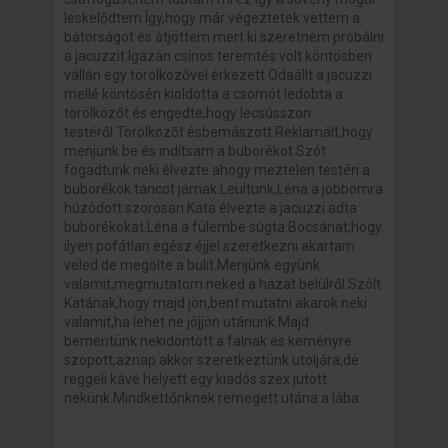
leskelődtem.Így,hogy már végeztetek vettem a
bátorságot és átjöttem mert ki szeretném próbálni
a jacuzzit.Igazán csinos teremtés volt köntösben
vállán egy törölközővel érkezett.Odaállt a jacuzzi
mellé köntösén kioldotta a csomót ledobta a
törölközőt és engedte,hogy lecsússzon
testéről.Törölközőt ésbemászott.Reklamált,hogy
menjünk be és indítsam a buborékot.Szót
fogadtunk neki élvezte ahogy meztelen testén a
buborékok táncot járnak.Leültünk,Léna a jobbomra
húzódott szorosan Kata élvezte a jacuzzi adta
buborékokat.Léna a fülembe súgta.Bocsánat,hogy
ilyen pofátlan egész éjjel szeretkezni akartam
veled de megölte a bulit.Menjünk együnk
valamit,megmutatom neked a házat belülről.Szólt
Katának,hogy majd jön,bent mutatni akarok neki
valamit,ha lehet ne jöjjön utánunk.Majd
bementünk nekidöntött a falnak és keményre
szopott,aznap akkor szeretkeztünk utoljára,de
reggeli kávé helyett egy kiadós szex jutott
nekünk.Mindkettőnknek remegett utána a lába.