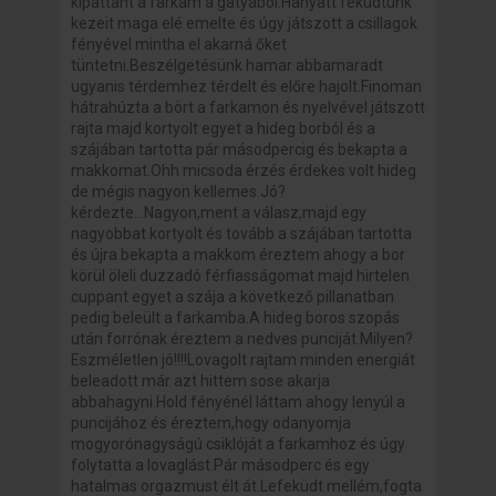
kipattant a farkam a gatyából.Hanyatt feküdtünk
kezeit maga elé emelte és úgy játszott a csillagok
fényével mintha el akarná őket
tüntetni.Beszélgetésünk hamar abbamaradt
ugyanis térdemhez térdelt és előre hajolt.Finoman
hátrahúzta a bört a farkamon és nyelvével játszott
rajta majd kortyolt egyet a hideg borból és a
szájában tartotta pár másodpercig és bekapta a
makkomat.Ohh micsoda érzés érdekes volt hideg
de mégis nagyon kellemes.Jó?
kérdezte...Nagyon,ment a válasz,majd egy
nagyobbat kortyolt és tovább a szájában tartotta
és újra bekapta a makkom éreztem ahogy a bor
körül öleli duzzadó férfiasságomat majd hirtelen
cuppant egyet a szája a következő pillanatban
pedig beleült a farkamba.A hideg boros szopás
után forrónak éreztem a nedves punciját.Milyen?
Eszméletlen jó!!!!Lovagolt rajtam minden energiát
beleadott már azt hittem sose akarja
abbahagyni.Hold fényénél láttam ahogy lenyúl a
puncijához és éreztem,hogy odanyomja
mogyorónagyságú csiklóját a farkamhoz és úgy
folytatta a lovaglást.Pár másodperc és egy
hatalmas orgazmust élt át.Lefeküdt mellém,fogta