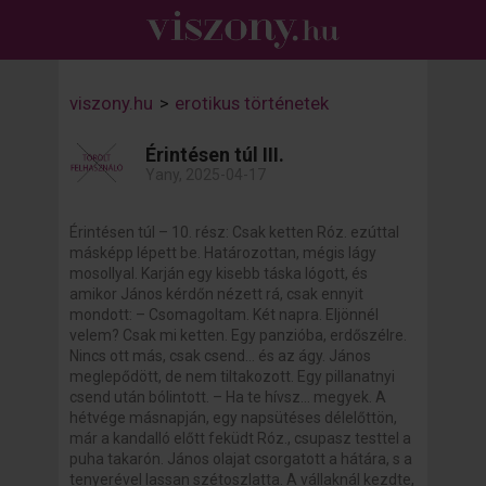
viszony.hu
>
erotikus történetek
Érintésen túl III.
Yany, 2025-04-17
Érintésen túl – 10. rész: Csak ketten Róz. ezúttal
másképp lépett be. Határozottan, mégis lágy
mosollyal. Karján egy kisebb táska lógott, és
amikor János kérdőn nézett rá, csak ennyit
mondott: – Csomagoltam. Két napra. Eljönnél
velem? Csak mi ketten. Egy panzióba, erdőszélre.
Nincs ott más, csak csend… és az ágy. János
meglepődött, de nem tiltakozott. Egy pillanatnyi
csend után bólintott. – Ha te hívsz… megyek. A
hétvége másnapján, egy napsütéses délelőttön,
már a kandalló előtt feküdt Róz., csupasz testtel a
puha takarón. János olajat csorgatott a hátára, s a
tenyerével lassan szétoszlatta. A vállaknál kezdte,