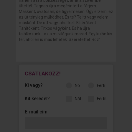
hanem azt a bölcsességet, amit a szívembe
ültettél. Tegnap újra megérintett a férjem.
Másként, óvatosan, de figyelmesen. Úgy érzem, ez
az út tényleg működhet. És te? Te itt vagy velem –
másként. De ott vagy, ahol kell. Kísérőként.
Tanítóként. Titkos vágyként. És ha újra
találkozunk… az a mi világunk marad. Egy külön kis
tér, ahol én is más lehetek. Szeretettel: Róz”
CSATLAKOZZ!
Ki vagy?
nő
férfi
Kit keresel?
nőt
férfit
E-mail cím: