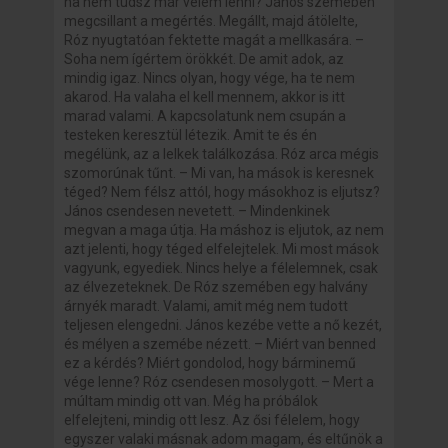
ha nem tudsz már velem lenni? János szemében
megcsillant a megértés. Megállt, majd átölelte,
Róz nyugtatóan fektette magát a mellkasára. –
Soha nem ígértem örökkét. De amit adok, az
mindig igaz. Nincs olyan, hogy vége, ha te nem
akarod. Ha valaha el kell mennem, akkor is itt
marad valami. A kapcsolatunk nem csupán a
testeken keresztül létezik. Amit te és én
megélünk, az a lelkek találkozása. Róz arca mégis
szomorúnak tűnt. – Mi van, ha mások is keresnek
téged? Nem félsz attól, hogy másokhoz is eljutsz?
János csendesen nevetett. – Mindenkinek
megvan a maga útja. Ha máshoz is eljutok, az nem
azt jelenti, hogy téged elfelejtelek. Mi most mások
vagyunk, egyediek. Nincs helye a félelemnek, csak
az élvezeteknek. De Róz szemében egy halvány
árnyék maradt. Valami, amit még nem tudott
teljesen elengedni. János kezébe vette a nő kezét,
és mélyen a szemébe nézett. – Miért van benned
ez a kérdés? Miért gondolod, hogy bárminemű
vége lenne? Róz csendesen mosolygott. – Mert a
múltam mindig ott van. Még ha próbálok
elfelejteni, mindig ott lesz. Az ősi félelem, hogy
egyszer valaki másnak adom magam, és eltűnök a