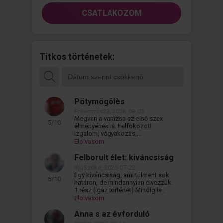
CSATLAKOZOM
Titkos történetek:
Pötymögölès
Freeeman33, 2026-08-05
Megvan a varázsa az első szex
5/10
élményének is. Felfokozott
izgalom, vágyakozás,
kíváncsiság. És persze mindig a
Elolvasom
legjobbra a tökéletes...
Felborult élet: kiváncsiság
IfjúSzőke, 2026-07-22
Egy kíváncsiság, ami túlment sok
5/10
határon, de mindannyian élvezzük.
1.rész (igaz történet) Mindig is
kíváncsi voltam. Milyen lenne ez...
Elolvasom
Anna s az évforduló