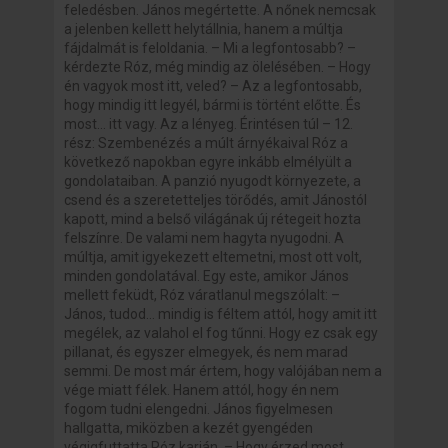
feledésben. János megértette. A nőnek nemcsak
a jelenben kellett helytállnia, hanem a múltja
fájdalmát is feloldania. – Mi a legfontosabb? –
kérdezte Róz, még mindig az ölelésében. – Hogy
én vagyok most itt, veled? – Az a legfontosabb,
hogy mindig itt legyél, bármi is történt előtte. És
most... itt vagy. Az a lényeg. Érintésen túl – 12.
rész: Szembenézés a múlt árnyékaival Róz a
következő napokban egyre inkább elmélyült a
gondolataiban. A panzió nyugodt környezete, a
csend és a szeretetteljes törődés, amit Jánostól
kapott, mind a belső világának új rétegeit hozta
felszínre. De valami nem hagyta nyugodni. A
múltja, amit igyekezett eltemetni, most ott volt,
minden gondolatával. Egy este, amikor János
mellett feküdt, Róz váratlanul megszólalt: –
János, tudod… mindig is féltem attól, hogy amit itt
megélek, az valahol el fog tűnni. Hogy ez csak egy
pillanat, és egyszer elmegyek, és nem marad
semmi. De most már értem, hogy valójában nem a
vége miatt félek. Hanem attól, hogy én nem
fogom tudni elengedni. János figyelmesen
hallgatta, miközben a kezét gyengéden
végigfuttatta Róz karján. – Hogy érzed most