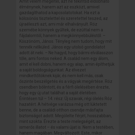
Amit velem megéltél, azt ne tekintsd eldobható
élménynek, hanem azt az eszközt, amivel
gazdagíthatod a kapcsolatotokat. Ha ezt a
kölcsönös tisztelettel és szeretettel teszed, az
újraéleszti azt, ami már elhalványult. Róz
szemébe könnyek gyűltek, de ezúttal nem a
fájdalomtól, hanem a megkönnyebbüléstől. –
Köszönöm, János. Tényleg nem tudom, hogy mit
tennék nélküled. János egy utolsó gondolatot
adott át neki. – Ne hagyd, hogy bármi elválasszon
tőle, ami fontos neked. A család nem egy álom,
amit el kell dobni, hanem egy alap, amin építhetjük
a saját boldogságunkat. Az élvezet
mindkettőtöknek kijár, és nem kell más, csak
őszinte beszélgetés és a vágyak megértése. Róz
csendben bólintott, és a férfi ölelésében érezte,
hogy egy új utat találhat a saját életében.
Érintésen túl – 14. rész: Új szavak, régi ölelés Róz
hazatért. A hétvége varázsa még ott lüktetett
benne, de a családi otthon csendje másfajta
biztonságot adott. Megölelte férjét, hosszabban,
mint szokta. Érezte a teste melegségét, az
ismerős illatot – és valami újat is. Nem a testében,
hanem magában. Megváltozott. Este, mikor