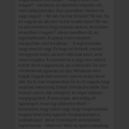
magad? – kérdezte, és tekintete mélyebb volt,
mint eddig bármikor. Róz szemében félelem és
vágy vegyült. – Mi van, ha már túl késő? Mi van, ha
én vagyok az, aki nem tudok tovább lépni? Mi van,
ha azt mondom, hogy maradni akarok, de közben
elveszítem magam? János csendben ült, és
elgondolkodott. A szavai most másként
hangzottak, mint korábban. – A legfontosabb,
hogy most itt vagy. És hogy mi történik, miután
elmegyünk innen, az nem változtat azon, amit
most megélsz. A szeretet és a vágy nem időhöz
kötött. Amit megosztunk, az örökkévaló. De nem
mindenkinek ugyanaz az útja. Néhányan nem
tudják, hogyan kell szeretni, mások pedig félnek
tőle. De te már megtanultad. És én itt vagyok, hogy
segítsek neked még többet felfedezni belőle. Róz
hosszú csend után sóhajtott, és végre teljesen
megnyugodott. A szorongás, ami eddig ott
lappangott, most egy pillanatra eltűnt. –
Köszönöm, hogy velem vagy. Hogy megmutattad,
hogyan lehet még egyszer megtapasztalni a
szabadságot. János mosolygott, és közelebb
hajolt hozzá. – Miért ne? Mert az igazi szabadság