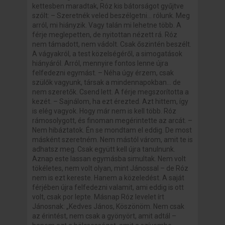
kettesben maradtak, Róz kis bátorságot gyűjtve
szólt: – Szeretnék veled beszélgetni… rólunk. Meg
arról, mi hiányzik. Vagy talán mi lehetne több. A
férje meglepetten, de nyitottan nézett rá. Róz
nem támadott, nem vádolt. Csak őszintén beszélt.
A vágyakról, a test közelségéről, a simogatások
hiányáról. Arról, mennyire fontos lenne újra
felfedezni egymást. – Néha úgy érzem, csak
szülők vagyunk, társak a mindennapokban… de
nem szeretők. Csend lett. A férje megszorította a
kezét. – Sajnálom, ha ezt érezted. Azt hittem, így
is elég vagyok. Hogy már nem is kell több. Róz
rámosolygott, és finoman megérintette az arcát. –
Nem hibáztatok. Én se mondtam el eddig. De most
másként szeretném. Nem mástól várom, amit te is
adhatsz meg. Csak együtt kell újra tanulnunk.
Aznap este lassan egymásba simultak. Nem volt
tökéletes, nem volt olyan, mint Jánossal – de Róz
nem is ezt kereste. Hanem a közeledést. A saját
férjében újra felfedezni valamit, ami eddig is ott
volt, csak por lepte. Másnap Róz levelet írt
Jánosnak: „Kedves János, Köszönöm. Nem csak
az érintést, nem csak a gyönyört, amit adtál –