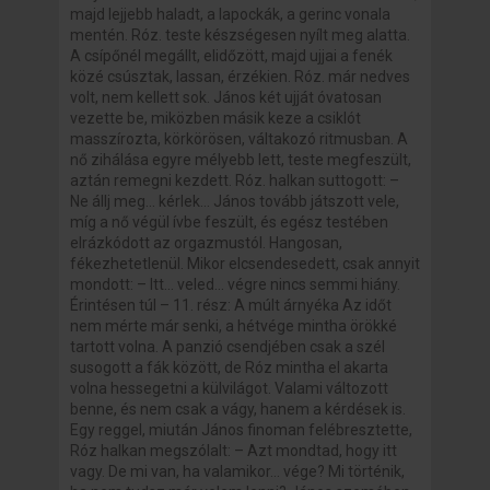
majd lejjebb haladt, a lapockák, a gerinc vonala
mentén. Róz. teste készségesen nyílt meg alatta.
A csípőnél megállt, elidőzött, majd ujjai a fenék
közé csúsztak, lassan, érzékien. Róz. már nedves
volt, nem kellett sok. János két ujját óvatosan
vezette be, miközben másik keze a csiklót
masszírozta, körkörösen, váltakozó ritmusban. A
nő zihálása egyre mélyebb lett, teste megfeszült,
aztán remegni kezdett. Róz. halkan suttogott: –
Ne állj meg… kérlek… János tovább játszott vele,
míg a nő végül ívbe feszült, és egész testében
elrázkódott az orgazmustól. Hangosan,
fékezhetetlenül. Mikor elcsendesedett, csak annyit
mondott: – Itt… veled… végre nincs semmi hiány.
Érintésen túl – 11. rész: A múlt árnyéka Az időt
nem mérte már senki, a hétvége mintha örökké
tartott volna. A panzió csendjében csak a szél
susogott a fák között, de Róz mintha el akarta
volna hessegetni a külvilágot. Valami változott
benne, és nem csak a vágy, hanem a kérdések is.
Egy reggel, miután János finoman felébresztette,
Róz halkan megszólalt: – Azt mondtad, hogy itt
vagy. De mi van, ha valamikor… vége? Mi történik,