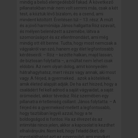
mindig a belső elengedésből fakad. A következő
pillanatokban már nem volt semmi más, csak a két
test, a köztük lévő bizalom, és a csend, ami
mindent kitöltött. Érintésen túl – 13. rész: A múlt
és a jövő harmóniája János hallgatta Róz szavait,
és mélyen belenézett a szemébe, látva a
szomorúságot és az ellentmondást, ami még
mindig ott élt benne. Tudta, hogy most nemcsak a
vágyakról van szó, hanem egy élet legfontosabb
kérdéseiről. – Róz – kezdte halkan, majd lassan,
de biztosan folytatta –, a múltat nem lehet csak
eldobni. Az nem olyan dolog, amit könnyedén
hátrahagyhatsz, mert része vagy annak, aki most
vagy. A férjed, a gyermeked... azok a kötelékek,
amik életed alapját adják. De ha azt hiszed, hogy a
családért fel kell adnod a saját vágyaidat, a saját
örömeidet, akkor tévedsz. Róz szemében egy
pillanatra értetlenség csillant. János folytatta: – A
férjed és a gyermekeid mellett a legfontosabb,
hogy tisztában legyél azzal, hogy a te
boldogságod is fontos. Ha az élvezet és az
intimitás nincs jelen, akkor a kapcsolat is kezdhet
elhalványulni. Nem kell, hogy feladd őket, de
megtalálhatod azt az egyensúlyt, ami mindkét