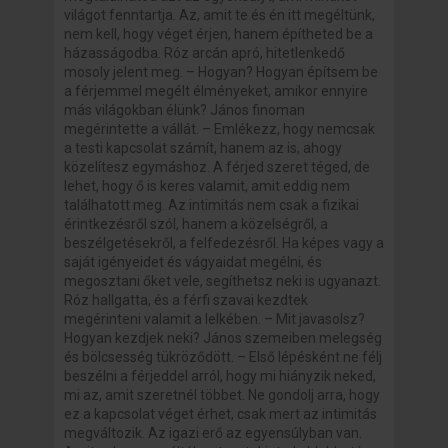
világot fenntartja. Az, amit te és én itt megéltünk,
nem kell, hogy véget érjen, hanem építheted be a
házasságodba. Róz arcán apró, hitetlenkedő
mosoly jelent meg. – Hogyan? Hogyan építsem be
a férjemmel megélt élményeket, amikor ennyire
más világokban élünk? János finoman
megérintette a vállát. – Emlékezz, hogy nemcsak
a testi kapcsolat számít, hanem az is, ahogy
közelítesz egymáshoz. A férjed szeret téged, de
lehet, hogy ő is keres valamit, amit eddig nem
találhatott meg. Az intimitás nem csak a fizikai
érintkezésről szól, hanem a közelségről, a
beszélgetésekről, a felfedezésről. Ha képes vagy a
saját igényeidet és vágyaidat megélni, és
megosztani őket vele, segíthetsz neki is ugyanazt.
Róz hallgatta, és a férfi szavai kezdtek
megérinteni valamit a lelkében. – Mit javasolsz?
Hogyan kezdjek neki? János szemeiben melegség
és bölcsesség tükröződött. – Első lépésként ne félj
beszélni a férjeddel arról, hogy mi hiányzik neked,
mi az, amit szeretnél többet. Ne gondolj arra, hogy
ez a kapcsolat véget érhet, csak mert az intimitás
megváltozik. Az igazi erő az egyensúlyban van.