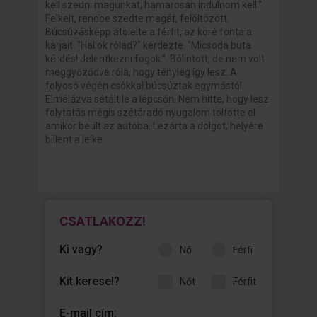
kell szedni magunkat, hamarosan indulnom kell.".
Felkelt, rendbe szedte magát, felöltözött.
Búcsúzásképp átölelte a férfit, az köré fonta a
karjait. "Hallok rólad?" kérdezte. "Micsoda buta
kérdés! Jelentkezni fogok.". Bólintott, de nem volt
meggyőződve róla, hogy tényleg így lesz. A
folyosó végén csókkal búcsúztak egymástól.
Elmélázva sétált le a lépcsőn. Nem hitte, hogy lesz
folytatás mégis szétáradó nyugalom töltötte el
amikor beült az autóba. Lezárta a dolgot, helyére
billent a lelke.
CSATLAKOZZ!
Ki vagy?
nő
férfi
Kit keresel?
nőt
férfit
E-mail cím: