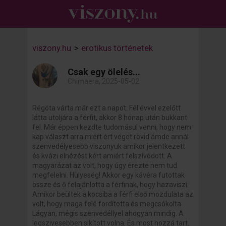
viszony.hu
>
erotikus történetek
Csak egy ölelés...
Chimaera, 2025-05-02
Régóta várta már ezt a napot. Fél évvel ezelőtt
látta utoljára a férfit, akkor 8 hónap után bukkant
fel. Már éppen kezdte tudomásul venni, hogy nem
kap választ arra miért ért véget rövid ámde annál
szenvedélyesebb viszonyuk amikor jelentkezett
és kvázi elnézést kért amiért felszívódott. A
magyarázat az volt, hogy úgy érezte nem tud
megfelelni. Hülyeség! Akkor egy kávéra futottak
össze és ő felajánlotta a férfinak, hogy hazaviszi.
Amikor beültek a kocsiba a férfi első mozdulata az
volt, hogy maga felé fordította és megcsókolta.
Lágyan, mégis szenvedéllyel ahogyan mindig. A
legszivesebben sikított volna. És most hozzá tart.