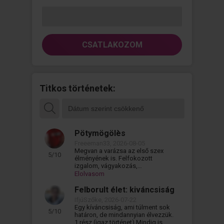
CSATLAKOZOM
Titkos történetek:
Pötymögölès
Freeeman33, 2026-08-05
Megvan a varázsa az első szex
5/10
élményének is. Felfokozott
izgalom, vágyakozás,
kíváncsiság. És persze mindig a
Elolvasom
legjobbra a tökéletes...
Felborult élet: kiváncsiság
IfjúSzőke, 2026-07-22
Egy kíváncsiság, ami túlment sok
5/10
határon, de mindannyian élvezzük.
1.rész (igaz történet) Mindig is