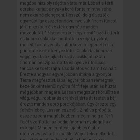
magába hisz oly régóta várta már. Lábait a férfi
dereka, karjait a nyaka köré fonta mintha soha
nem akarná elengedni. Hosszú ideig élvezték
egymást így összefonódva, nyelvük finom táncot
járt miközben élvezték egymás minden
mozdulatát. "Pihennem kell egy kicsit." szólt a férfi
és finom csókokkal borította a száját, nyakát,
melleit, hasát végül a lábai közé telepedett és a
punciját kezdte kényeztetni. Csókolta, finoman
végig nyalta az ajkait majd a csiklóját aztán
finoman beszippantotta és nyelve ritmusos
táncba kezdett rajta. Csodálatos volt amit csinált.
Érezte ahogyan egyre jobban átjárja a gyönyör.
Teste megfeszült, lábai egyre jobban remegtek,
keze önkéntelenül nyúlt a férfi feje után és húzta
még jobban magára. Lassan megszűnt körülötte a
világ, végül robbanás erejével járta át testét a kéj,
érezte minden apró porcikájában, úgy érezte egy
felhőn lebeg. Lassan eszmélt. Zihálva próbálta
össze szedni magát közben még mindig a férfi
fejét szorította, az pedig finoman nyalogatta a
csiklóját. Minden érintése újabb és újabb
utórezgést váltott ki belőle. Végül felemelkedett,
mellé feküdt ő pedig sóhajtva bújt hozzá és