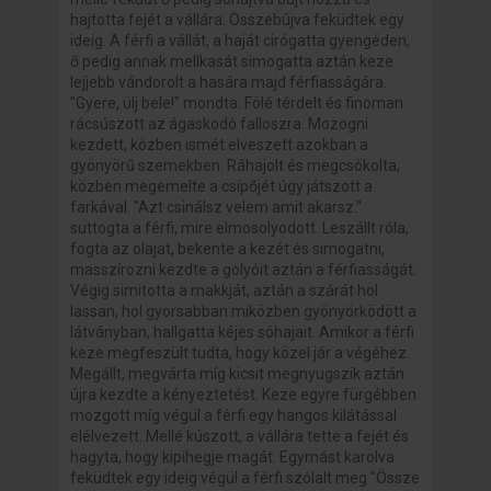
hajtotta fejét a vállára. Összebújva feküdtek egy
ideig. A férfi a vállát, a haját cirógatta gyengéden,
ő pedig annak mellkasát simogatta aztán keze
lejjebb vándorolt a hasára majd férfiasságára.
"Gyere, ülj bele!" mondta. Fölé térdelt és finoman
rácsúszott az ágaskodó falloszra. Mozogni
kezdett, közben ismét elveszett azokban a
gyönyörű szemekben. Ráhajolt és megcsókolta,
közben megemelte a csípőjét úgy játszott a
farkával. "Azt csinálsz velem amit akarsz."
suttogta a férfi, mire elmosolyodott. Leszállt róla,
fogta az olajat, bekente a kezét és simogatni,
masszírozni kezdte a golyóit aztán a férfiasságát.
Végig simitotta a makkját, aztán a szárát hol
lassan, hol gyorsabban miközben gyönyörködött a
látványban, hallgatta kéjes sóhajait. Amikor a férfi
keze megfeszült tudta, hogy közel jár a végéhez.
Megállt, megvárta míg kicsit megnyugszik aztán
újra kezdte a kényeztetést. Keze egyre fürgébben
mozgott míg végül a férfi egy hangos kilátással
elélvezett. Mellé kúszott, a vállára tette a fejét és
hagyta, hogy kipihegje magát. Egymást karolva
feküdtek egy ideig végül a férfi szólalt meg "Össze