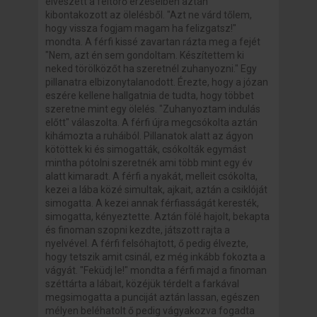
elveszett a feltörő érzéseiben aztán
kibontakozott az ölelésből. "Azt ne várd tőlem,
hogy vissza fogjam magam ha felizgatsz!"
mondta. A férfi kissé zavartan rázta meg a fejét
"Nem, azt én sem gondoltam. Készítettem ki
neked törölközőt ha szeretnél zuhanyozni." Egy
pillanatra elbizonytalanodott. Érezte, hogy a józan
eszére kellene hallgatnia de tudta, hogy többet
szeretne mint egy ölelés. "Zuhanyoztam indulás
előtt" válaszolta. A férfi újra megcsókolta aztán
kihámozta a ruháiból. Pillanatok alatt az ágyon
kötöttek ki és simogatták, csókolták egymást
mintha pótolni szeretnék ami több mint egy év
alatt kimaradt. A férfi a nyakát, melleit csókolta,
kezei a lába közé simultak, ajkait, aztán a csiklóját
simogatta. A kezei annak férfiasságát keresték,
simogatta, kényeztette. Aztán fölé hajolt, bekapta
és finoman szopni kezdte, játszott rajta a
nyelvével. A férfi felsóhajtott, ő pedig élvezte,
hogy tetszik amit csinál, ez még inkább fokozta a
vágyát. "Feküdj le!" mondta a férfi majd a finoman
széttárta a lábait, közéjük térdelt a farkával
megsimogatta a punciját aztán lassan, egészen
mélyen beléhatolt ő pedig vágyakozva fogadta