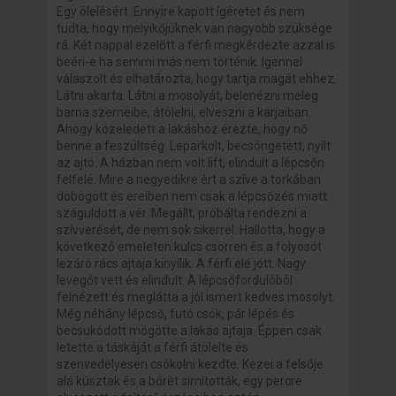
Egy ölelésért. Ennyire kapott ígéretet és nem
tudta, hogy melyikőjüknek van nagyobb szüksége
rá. Két nappal ezelőtt a férfi megkérdezte azzal is
beéri-e ha semmi más nem történik. Igennel
válaszolt és elhatározta, hogy tartja magát ehhez.
Látni akarta. Látni a mosolyát, belenézni meleg
barna szemeibe, átölelni, elveszni a karjaiban.
Ahogy közeledett a lakáshoz érezte, hogy nő
benne a feszültség. Leparkolt, becsöngetett, nyílt
az ajtó. A házban nem volt lift, elindult a lépcsőn
felfelé. Mire a negyedikre ért a szíve a torkában
dobogott és ereiben nem csak a lépcsőzés miatt
száguldott a vér. Megállt, próbálta rendezni a
szívverését, de nem sok sikerrel. Hallotta, hogy a
következő emeleten kulcs csörren és a folyosót
lezáró rács ajtaja kinyílik. A férfi elé jött. Nagy
levegőt vett és elindult. A lépcsőfordulóból
felnézett és meglátta a jól ismert kedves mosolyt.
Még néhány lépcső, futó csók, pár lépés és
becsukódott mögötte a lakás ajtaja. Éppen csak
letette a táskáját a férfi átölelte és
szenvedélyesen csókolni kezdte. Kezei a felsője
alá kúsztak és a bőrét simították, egy percre