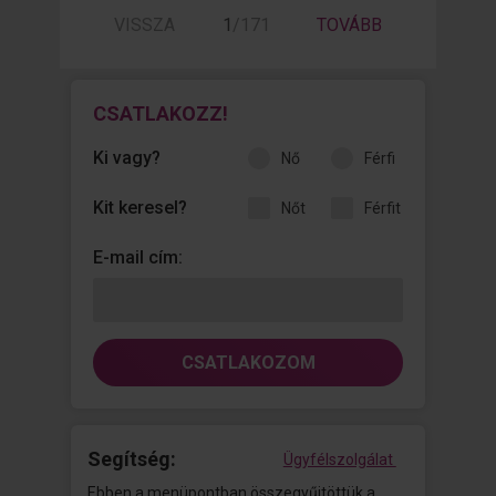
emeltem a karjaidat – az egyik kezemmel
VISSZA
1
/
171
TOVÁBB
tartottam őket, a másikkal pedig
módszeresen végigsimítottam a bőrödet.
A csuklódtól indultam, fel a válladig, és
hagytam, hogy a körmöm éppen csak
annyira karistoljon, hogy érezd a
CSATLAKOZZ!
borzongást. Végigjártam az utat a
nyakad
Ki vagy?
nő
férfi
Kit keresel?
nőt
férfit
E-mail cím:
CSATLAKOZOM
Segítség:
Ügyfélszolgálat
Ebben a menüpontban összegyűjtöttük a