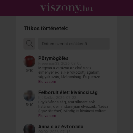
Titkos történetek:
Pötymögölès
Freeeman33
,
2026. 08. 05.
Megvan a varázsa az első szex
5
/
10
élményének is. Felfokozott izgalom,
vágyakozás, kíváncsiság. És persze
mindig a legjobbra a tökéletes
Elolvasom
kielégülésre számítás. Különben nincs is
értelme, különben nem is mennék bele.
Felborult élet: kiváncsiság
De kétségkívül benne van a tapogatózás,
IfjúSzőke
,
2026. 07. 22.
a felfedezés. A határok feszegetése.
Egy kíváncsiság, ami túlment sok
Nem szeretem előre megbeszélni mi
5
/
10
határon, de mindannyian élvezzük. 1.rész
hogyan miképp fog történni. Nem kell az
(igaz történet) Mindig is kíváncsi voltam.
előre megírt forgatókönyv. Inkább csak
Milyen lenne ez meg az. És a kíváncsiság
Elolvasom
hagyni hogy az események maguktól
miatt lett az, hogy Én (27) egyszerre
történjenek. Csak sodródni az árral mint
szexeltem a menyasszonyommal(25), a
bacilus a hugyban. Ami
Anna s az évforduló
szeretőmmel(20), az anyósommal(54) és
OXOX
,
2026. 07. 15.